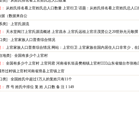
证类]
·
从姓氏排名看上官姓氏总人口数量
述：
从姓氏排名看上官姓氏总人口数量 上官衍卫 话题：从姓氏排名看上官姓氏总人口数量
数据（数据来自公
系类]
·
上官氏源流
述：
天水堂闽汀上官氏源流概述 上官昌永 上官氏远祖上官庄茂贤公之20世孙允元敬撰 一
口类]
·
上官家族人口普查综合情况
述：
上官家族人口普查综合情况 网站：上官衍卫 上官家族在国内居住人口非常少，在
住地类]
·
全国有多少个上官村
述：
全国有多少个上官村 上官同君 河南省长垣县樊相镇上官村山东省烟台市张格
城市过村镇上官村河南省滑县上官镇上官
口类]
·
全国姓氏中超过1万人的复姓只有11个
述：
序 号 姓氏中排位 复 姓 人口数 备 注 1 149