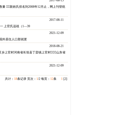
2017-08-15
 新姓氏排名到2008年12月止，网上刊登统
2017-08-11
 上官氏远祖（1—39
2021-12-09
国外居住人口那就更
2018-08-21
庄乡上官村河南省长垣县丁栾镇上官村山东省
2021-12-09
:
共计：
18
条记录 页次：
1
/2 每页：
12
条
1
[
2
]