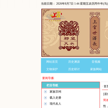
当前日期：
2026年8月7日 1:44 星期五农历丙午年(
网站首页
历史渊源
音视频
文物保护
历史研讨
家族网站
要闻导播:
栏目导航
·
首
家族宗祠
[居
载入史册
简
现代名人
性