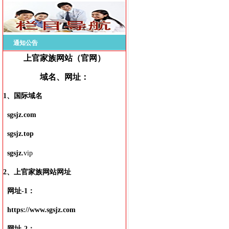
通知公告
上官家族网站（官网）
域名、网址
：
1、国际域名
sgsjz.com
sgsjz.top
sgsjz.
vip
2、上官家族网站
网址
网址-1：
https://www.sgsjz.com
网址-2：